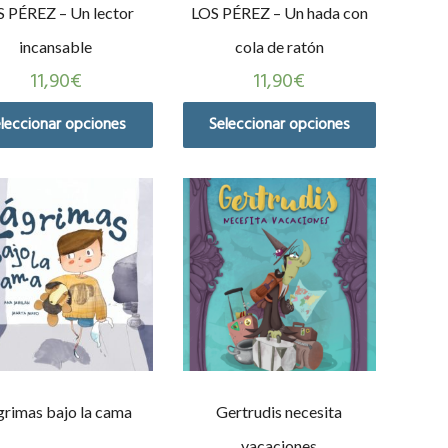
 PÉREZ – Un lector
LOS PÉREZ – Un hada con
incansable
cola de ratón
11,90
€
11,90
€
leccionar opciones
Seleccionar opciones
grimas bajo la cama
Gertrudis necesita
vacaciones