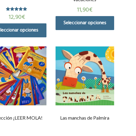
11,90
€
12,90
€
Valorado en
5.00
Seleccionar opciones
de 5
leccionar opciones
ección ¡LEER MOLA!
Las manchas de Palmira