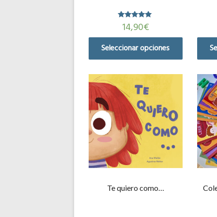
14,90
€
Valorado en
5.00
de 5
Seleccionar opciones
Se
Te quiero como…
Col