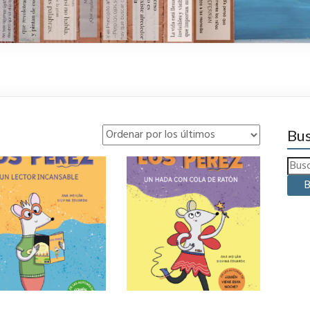
Bus
B