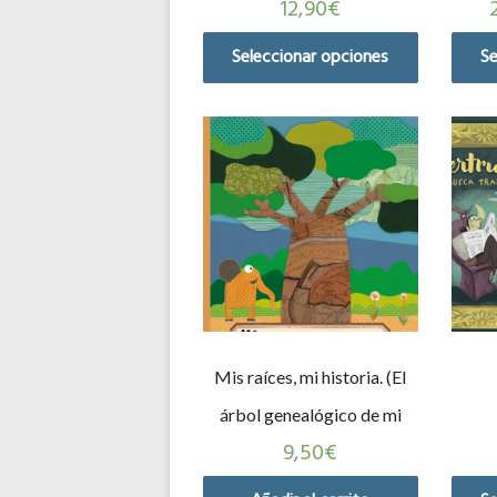
12,90
€
Seleccionar opciones
Se
Mis raíces, mi historia. (El
árbol genealógico de mi
9,50
€
familia)