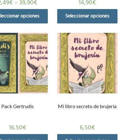
2,49
€
–
39,90
€
14,90
€
leccionar opciones
Seleccionar opciones
Pack Gertrudis
Mi libro secreto de brujería
16,50
€
6,50
€