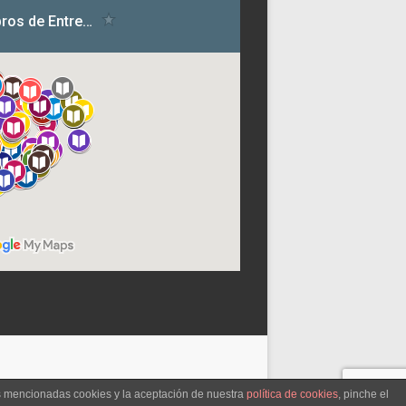
as mencionadas cookies y la aceptación de nuestra
política de cookies
, pinche el