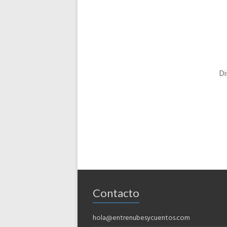
Di
Contacto
hola@entrenubesycuentos.com