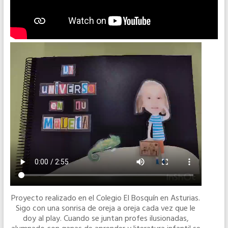
Proyecto realizado en el Colegio El Bosquín en Asturias.
Sigo con una sonrisa de oreja a oreja cada vez que le
doy al play. Cuando se juntan profes ilusionadas,