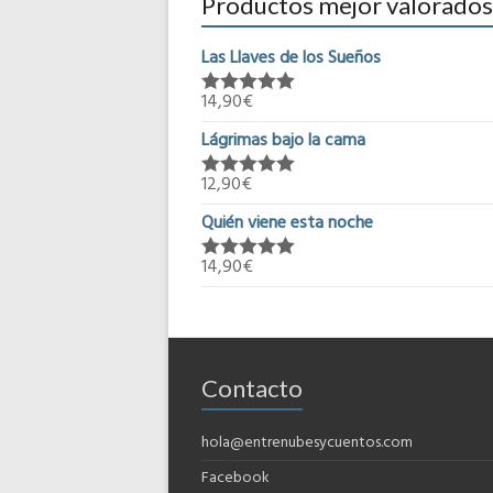
Productos mejor valorados
Las Llaves de los Sueños
14,90
€
Valorado en
5.00
de 5
Lágrimas bajo la cama
12,90
€
Valorado en
5.00
de 5
Quién viene esta noche
14,90
€
Valorado en
5.00
de 5
Contacto
hola@entrenubesycuentos.com
Facebook