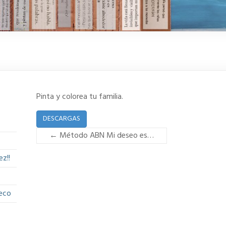
Pinta y colorea tu familia.
DESCARGAS
←
Método ABN Mi deseo es…
z!!
eco