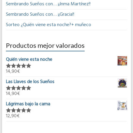
Sembrando Sueños con… ¡¡Inma Martínez!!
Sembrando Sueños con… ¡¡Gracia!!
Sorteo ¿Quién viene esta noche?+ muñeco
Productos mejor valorados
Quién viene esta noche
14,90
€
Valorado en
5.00
de 5
Las Llaves de los Sueños
14,90
€
Valorado en
5.00
de 5
Lágrimas bajo la cama
12,90
€
Valorado en
5.00
de 5