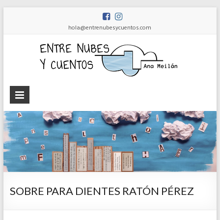
hola@entrenubesycuentos.com
Ent
nub
y
cue
Ana
Meilán
SOBRE PARA DIENTES RATÓN PÉREZ