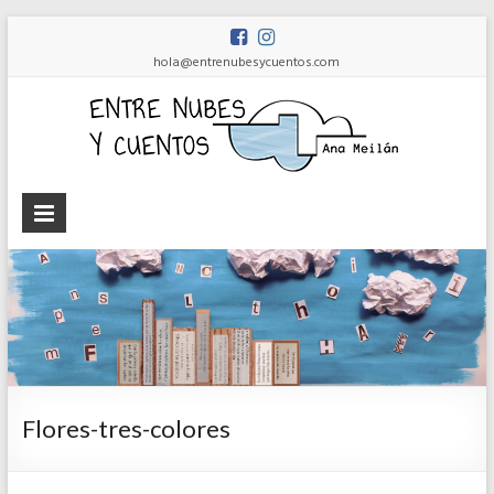
hola@entrenubesycuentos.com
Ent
nub
y
cue
Ana
Meilán
Flores-tres-colores