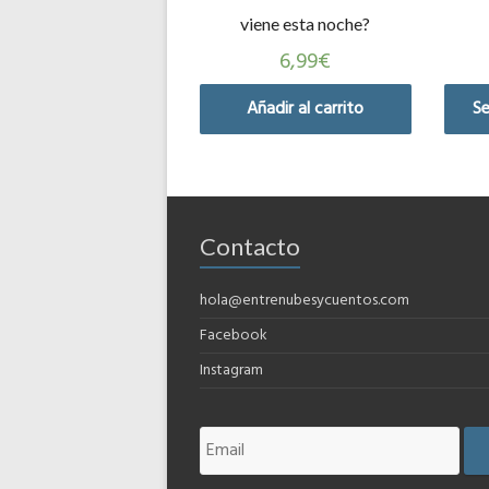
viene esta noche?
6,99
€
Añadir al carrito
Se
Contacto
hola@entrenubesycuentos.com
Facebook
Instagram