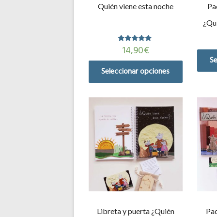
Quién viene esta noche
Pa
¿Qui
14,90
€
Valorado en
5.00
Se
de 5
Seleccionar opciones
Libreta y puerta ¿Quién
Pac