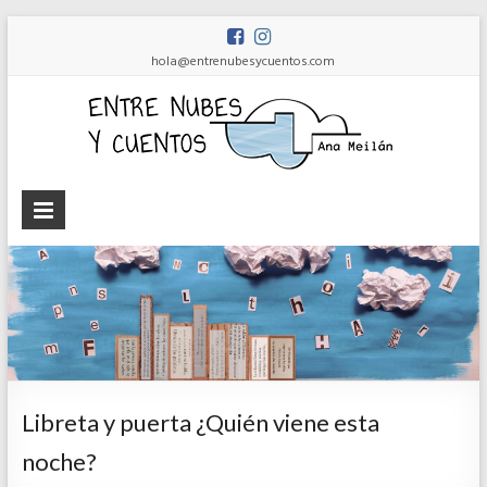
hola@entrenubesycuentos.com
Ent
nub
y
cue
Ana
Meilán
Libreta y puerta ¿Quién viene esta
noche?