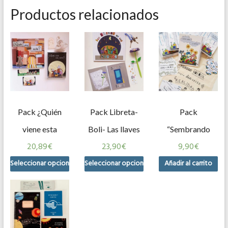
Productos relacionados
Pack ¿Quién
Pack Libreta-
Pack
viene esta
Boli- Las llaves
“Sembrando
20,89
€
23,90
€
9,90
€
noche?
de los sueños
Sueños”
Seleccionar opciones
Seleccionar opciones
Añadir al carrito