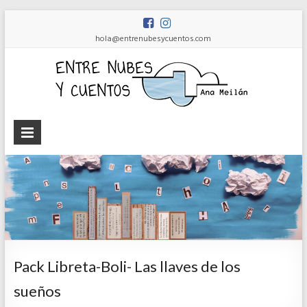
hola@entrenubesycuentos.com
Ent
nub
y
cue
Ana
Meilán
Pack Libreta-Boli- Las llaves de los
sueños