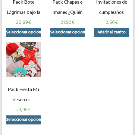
Pack Bote
Pack Chapas e
Invitaciones de
Lágrimas bajo la
Imanes ¿Quién
cumpleaños
20,89
€
21,90
€
2,50
€
cama
viene esta
Seleccionar opciones
Seleccionar opciones
Añadir al carrito
noche?
Pack Fiesta Mi
deseo es…
23,90
€
Seleccionar opciones