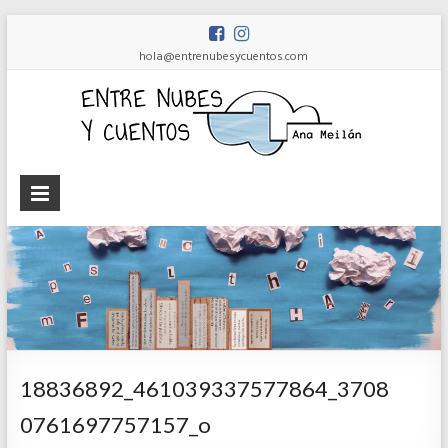
hola@entrenubesycuentos.com
Ent
nub
y
cue
Ana
Meilán
18836892_461039337577864_3708
0761697757157_o