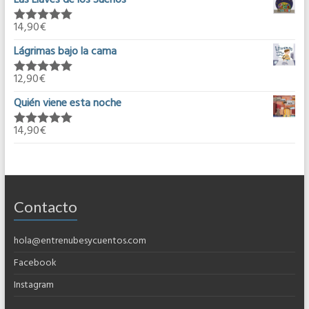
Las Llaves de los Sueños
14,90
€
Valorado en
5.00
de 5
Lágrimas bajo la cama
12,90
€
Valorado en
5.00
de 5
Quién viene esta noche
14,90
€
Valorado en
5.00
de 5
Contacto
hola@entrenubesycuentos.com
Facebook
Instagram