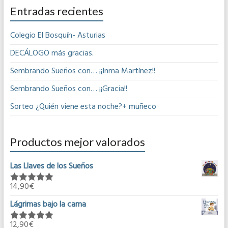
Entradas recientes
Colegio El Bosquín- Asturias
DECÁLOGO más gracias.
Sembrando Sueños con… ¡¡Inma Martínez!!
Sembrando Sueños con… ¡¡Gracia!!
Sorteo ¿Quién viene esta noche?+ muñeco
Productos mejor valorados
Las Llaves de los Sueños
14,90
€
Valorado en
5.00
de 5
Lágrimas bajo la cama
12,90
€
Valorado en