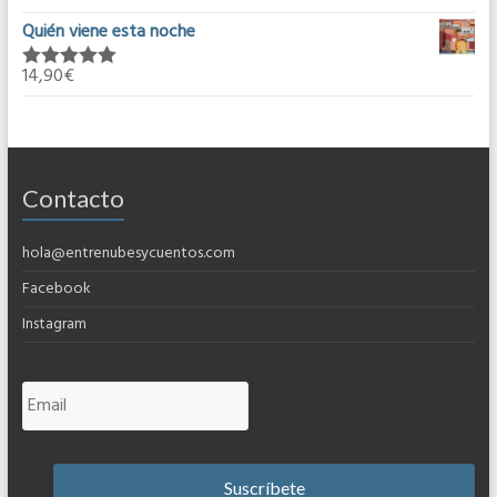
5.00
de 5
Quién viene esta noche
14,90
€
Valorado en
5.00
de 5
Contacto
hola@entrenubesycuentos.com
Facebook
Instagram