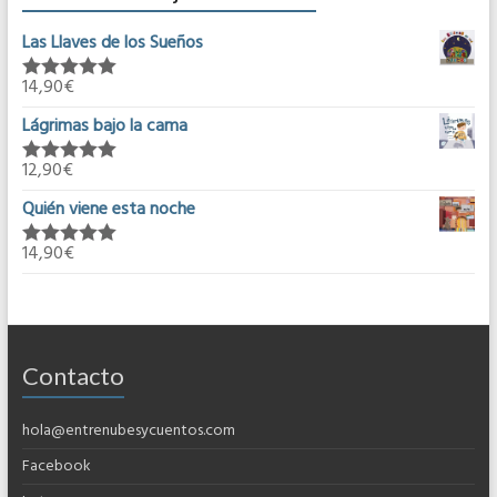
Las Llaves de los Sueños
14,90
€
Valorado en
5.00
de 5
Lágrimas bajo la cama
12,90
€
Valorado en
5.00
de 5
Quién viene esta noche
14,90
€
Valorado en
5.00
de 5
Contacto
hola@entrenubesycuentos.com
Facebook