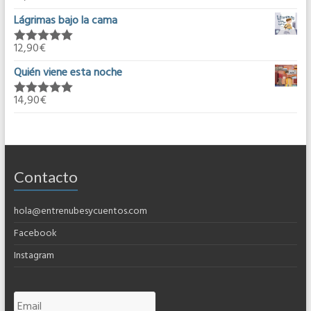
5.00
de 5
Lágrimas bajo la cama
12,90
€
Valorado en
5.00
de 5
Quién viene esta noche
14,90
€
Valorado en
5.00
de 5
Contacto
hola@entrenubesycuentos.com
Facebook
Instagram