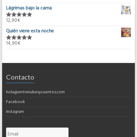
5.00
de 5
Lágrimas bajo la cama
12,90
€
Valorado en
5.00
de 5
Quién viene esta noche
14,90
€
Valorado en
5.00
de 5
Contacto
hola@entrenubesycuentos.com
Facebook
Instagram