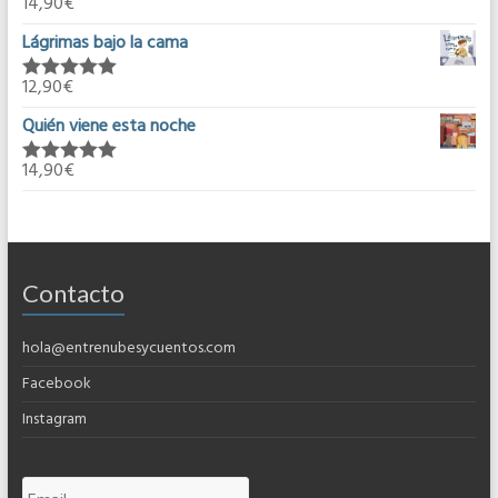
14,90
€
Valorado en
5.00
de 5
Lágrimas bajo la cama
12,90
€
Valorado en
5.00
de 5
Quién viene esta noche
14,90
€
Valorado en
5.00
de 5
Contacto
hola@entrenubesycuentos.com
Facebook
Instagram