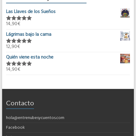
Las Llaves de los Sueños
14,90
€
Valorado en
5.00
de 5
Lágrimas bajo la cama
12,90
€
Valorado en
5.00
de 5
Quién viene esta noche
14,90
€
Valorado en
5.00
de 5
Contacto
hola@entrenubesycuentos.com
Facebook