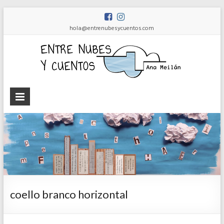
hola@entrenubesycuentos.com
Ent
nub
y
cue
Ana
Meilán
coello branco horizontal