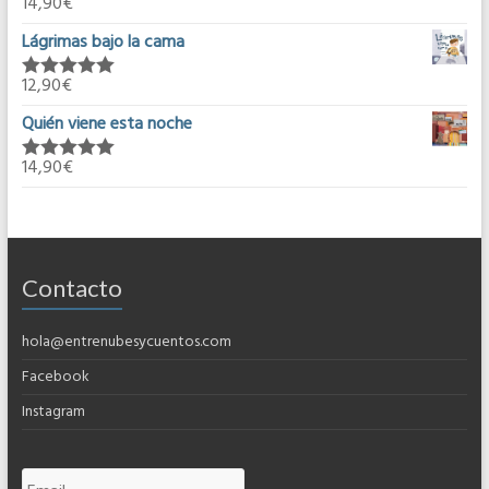
14,90
€
Valorado en
5.00
de 5
Lágrimas bajo la cama
12,90
€
Valorado en
5.00
de 5
Quién viene esta noche
14,90
€
Valorado en
5.00
de 5
Contacto
hola@entrenubesycuentos.com
Facebook
Instagram