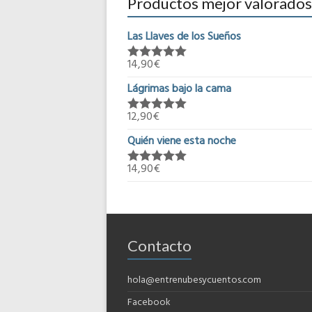
Productos mejor valorados
Las Llaves de los Sueños
14,90
€
Valorado en
5.00
de 5
Lágrimas bajo la cama
12,90
€
Valorado en
5.00
de 5
Quién viene esta noche
14,90
€
Valorado en
5.00
de 5
Contacto
hola@entrenubesycuentos.com
Facebook