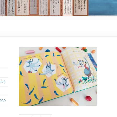
z!!
eco