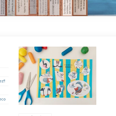
z!!
eco