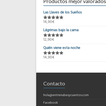
Productos mejor valorados
Las Llaves de los Sueños
14,90
€
Valorado en
5.00
de 5
Lágrimas bajo la cama
12,90
€
Valorado en
5.00
de 5
Quién viene esta noche
14,90
€
Valorado en
5.00
de 5
Contacto
hola@entrenubesycuentos.com
Facebook