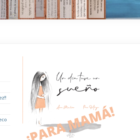
z!!
eco