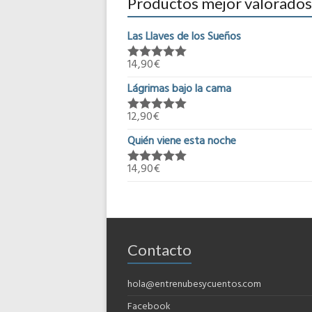
Productos mejor valorados
Las Llaves de los Sueños
14,90
€
Valorado en
5.00
de 5
Lágrimas bajo la cama
12,90
€
Valorado en
5.00
de 5
Quién viene esta noche
14,90
€
Valorado en
5.00
de 5
Contacto
hola@entrenubesycuentos.com
Facebook