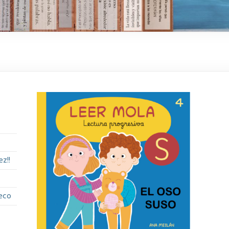
z!!
eco