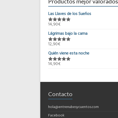
Productos mejor valorados
Las Llaves de los Sueños
14,90
€
Valorado en
5.00
de 5
Lágrimas bajo la cama
12,90
€
Valorado en
5.00
de 5
Quién viene esta noche
14,90
€
Valorado en
5.00
de 5
Contacto
hola@entrenubesycuentos.com
Facebook