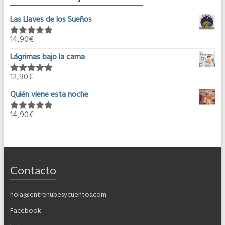
Las Llaves de los Sueños
14,90
€
Valorado en
5.00
de 5
Lágrimas bajo la cama
12,90
€
Valorado en
5.00
de 5
Quién viene esta noche
14,90
€
Valorado en
5.00
de 5
Contacto
hola@entrenubesycuentos.com
Facebook