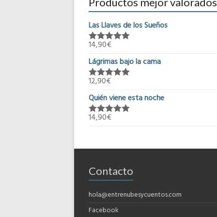
Productos mejor valorados
Las Llaves de los Sueños
14,90
€
Valorado en
5.00
de 5
Lágrimas bajo la cama
12,90
€
Valorado en
5.00
de 5
Quién viene esta noche
14,90
€
Valorado en
5.00
de 5
Contacto
hola@entrenubesycuentos.com
Facebook