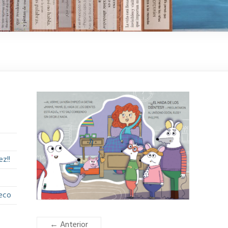
z!!
eco
← Anterior