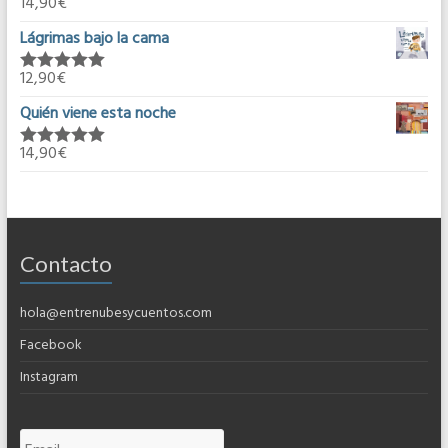
14,90
€
Valorado en
5.00
de 5
Lágrimas bajo la cama
12,90
€
Valorado en
5.00
de 5
Quién viene esta noche
14,90
€
Valorado en
5.00
de 5
Contacto
hola@entrenubesycuentos.com
Facebook
Instagram