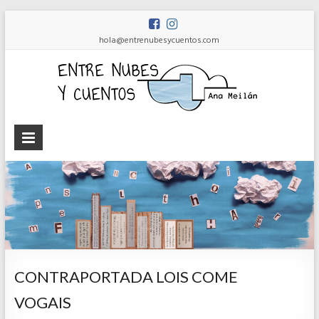
hola@entrenubesycuentos.com
Ent
nub
y
cue
Ana
Meilán
CONTRAPORTADA LOIS COME
VOGAIS