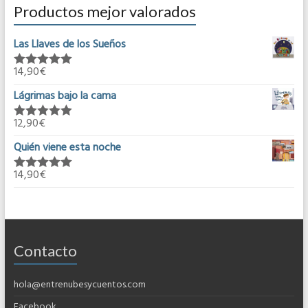
Productos mejor valorados
Las Llaves de los Sueños
14,90
€
Valorado en
5.00
de 5
Lágrimas bajo la cama
12,90
€
Valorado en
5.00
de 5
Quién viene esta noche
14,90
€
Valorado en
5.00
de 5
Contacto
hola@entrenubesycuentos.com
Facebook