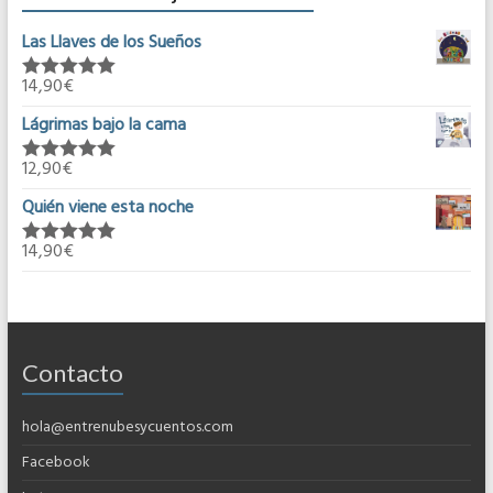
Las Llaves de los Sueños
14,90
€
Valorado en
5.00
de 5
Lágrimas bajo la cama
12,90
€
Valorado en
5.00
de 5
Quién viene esta noche
14,90
€
Valorado en
5.00
de 5
Contacto
hola@entrenubesycuentos.com
Facebook