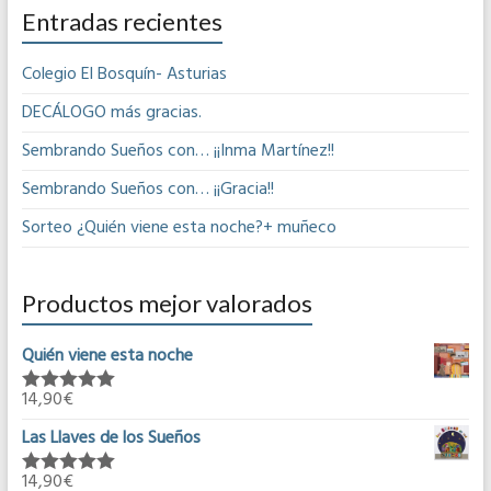
Entradas recientes
Colegio El Bosquín- Asturias
DECÁLOGO más gracias.
Sembrando Sueños con… ¡¡Inma Martínez!!
Sembrando Sueños con… ¡¡Gracia!!
Sorteo ¿Quién viene esta noche?+ muñeco
Productos mejor valorados
Quién viene esta noche
14,90
€
Valorado en
5.00
de 5
Las Llaves de los Sueños
14,90
€
Valorado en