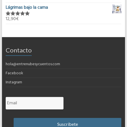
5.00
de 5
Lágrimas bajo la cama
12,90
€
Valorado en
5.00
de 5
Contacto
hola@entrenubesycuentos.com
Facebook
Instagram