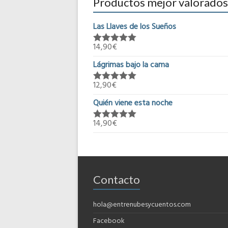
Productos mejor valorados
Las Llaves de los Sueños
14,90
€
Valorado en
5.00
de 5
Lágrimas bajo la cama
12,90
€
Valorado en
5.00
de 5
Quién viene esta noche
14,90
€
Valorado en
5.00
de 5
Contacto
hola@entrenubesycuentos.com
Facebook