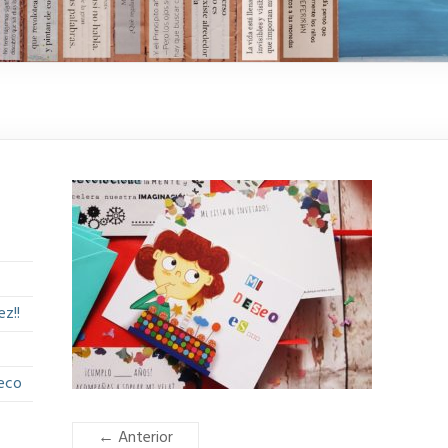
z!!
eco
← Anterior