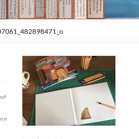
07061_482898471_o
z!!
eco