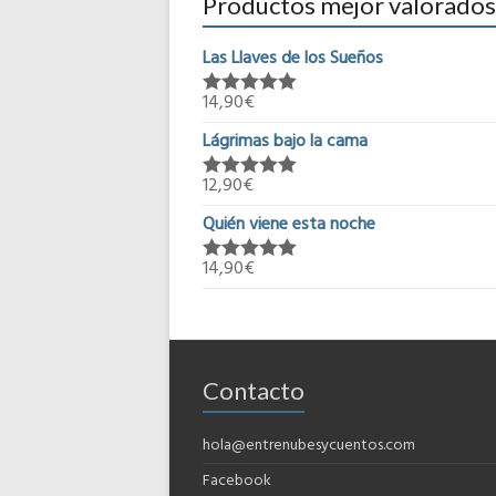
Productos mejor valorados
Las Llaves de los Sueños
14,90
€
Valorado en
5.00
de 5
Lágrimas bajo la cama
12,90
€
Valorado en
5.00
de 5
Quién viene esta noche
14,90
€
Valorado en
5.00
de 5
Contacto
hola@entrenubesycuentos.com
Facebook