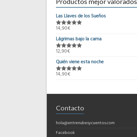
Productos mejor valorados
Las Llaves de los Sueños
14,90
€
Valorado en
5.00
de 5
Lágrimas bajo la cama
12,90
€
Valorado en
5.00
de 5
Quién viene esta noche
14,90
€
Valorado en
5.00
de 5
Contacto
hola@entrenubesycuentos.com
Facebook