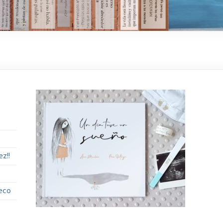
z!!
eco