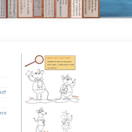
z!!
eco