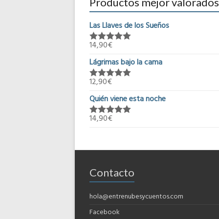
Productos mejor valorados
Las Llaves de los Sueños
14,90
€
Valorado en
5.00
de 5
Lágrimas bajo la cama
12,90
€
Valorado en
5.00
de 5
Quién viene esta noche
14,90
€
Valorado en
5.00
de 5
Contacto
hola@entrenubesycuentos.com
Facebook