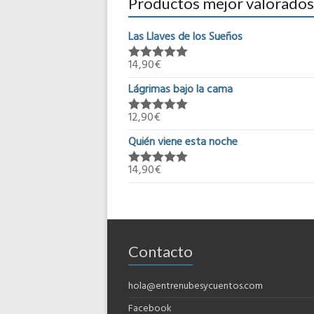
Productos mejor valorados
Las Llaves de los Sueños
14,90
€
Valorado en
5.00
de 5
Lágrimas bajo la cama
12,90
€
Valorado en
5.00
de 5
Quién viene esta noche
14,90
€
Valorado en
5.00
de 5
Contacto
hola@entrenubesycuentos.com
Facebook