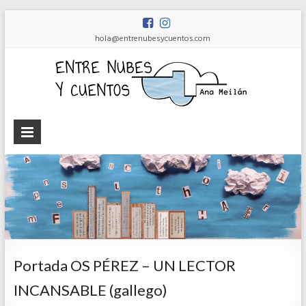
hola@entrenubesycuentos.com
Ent
nub
y
cue
Ana
Meilán
Portada OS PÉREZ – UN LECTOR
INCANSABLE (gallego)