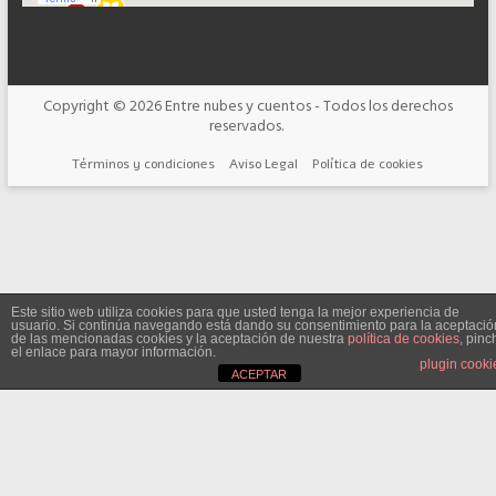
Copyright © 2026
Entre nubes y cuentos
- Todos los derechos
reservados.
Términos y condiciones
Aviso Legal
Política de cookies
Este sitio web utiliza cookies para que usted tenga la mejor experiencia de
usuario. Si continúa navegando está dando su consentimiento para la aceptació
de las mencionadas cookies y la aceptación de nuestra
política de cookies
, pinc
el enlace para mayor información.
plugin cooki
ACEPTAR