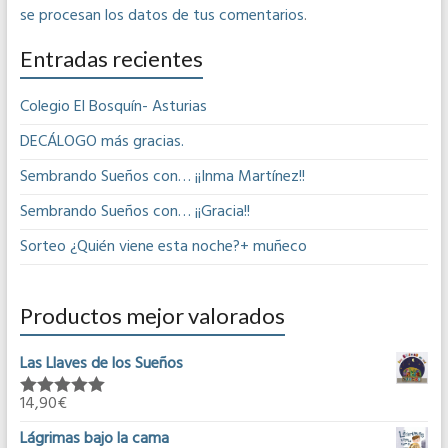
se procesan los datos de tus comentarios
.
Entradas recientes
Colegio El Bosquín- Asturias
DECÁLOGO más gracias.
Sembrando Sueños con… ¡¡Inma Martínez!!
Sembrando Sueños con… ¡¡Gracia!!
Sorteo ¿Quién viene esta noche?+ muñeco
Productos mejor valorados
Las Llaves de los Sueños
14,90
€
Valorado en
5.00
de 5
Lágrimas bajo la cama